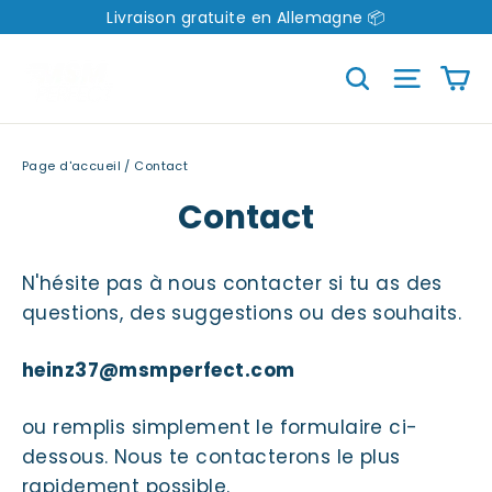
Directement
Livraison gratuite en Allemagne 📦
vers
P
Recherche
Navig
le
contenu
Page d'accueil
/
Contact
Contact
N'hésite pas à nous contacter si tu as des
questions, des suggestions ou des souhaits.
heinz37@msmperfect.com
ou remplis simplement le formulaire ci-
dessous. Nous te contacterons le plus
rapidement possible.